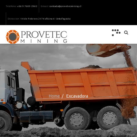
Teléfono :
Email :
+56 9 7609 2962
contacto@provetecmining.cl
Dirección :
14 de Febrero 2174 oficina 4 - Antofagasta
Home
/
Excavadora