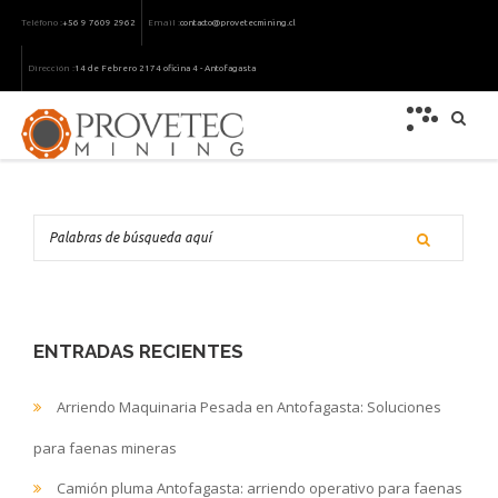
Teléfono :
Email :
+56 9 7609 2962
contacto@provetecmining.cl
Dirección :
14 de Febrero 2174 oficina 4 - Antofagasta
ENTRADAS RECIENTES
Arriendo Maquinaria Pesada en Antofagasta: Soluciones
para faenas mineras
Camión pluma Antofagasta: arriendo operativo para faenas