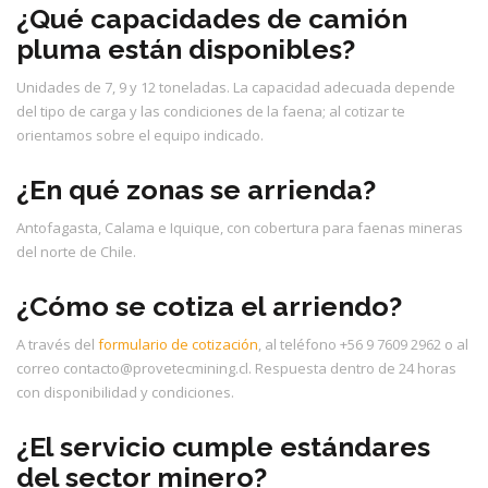
¿Qué capacidades de camión
pluma están disponibles?
Unidades de 7, 9 y 12 toneladas. La capacidad adecuada depende
del tipo de carga y las condiciones de la faena; al cotizar te
orientamos sobre el equipo indicado.
¿En qué zonas se arrienda?
Antofagasta, Calama e Iquique, con cobertura para faenas mineras
del norte de Chile.
¿Cómo se cotiza el arriendo?
A través del
formulario de cotización
, al teléfono +56 9 7609 2962 o al
correo contacto@provetecmining.cl. Respuesta dentro de 24 horas
con disponibilidad y condiciones.
¿El servicio cumple estándares
del sector minero?