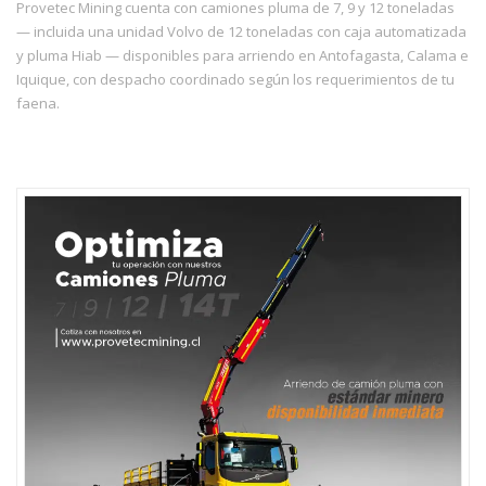
Provetec Mining cuenta con camiones pluma de 7, 9 y 12 toneladas
— incluida una unidad Volvo de 12 toneladas con caja automatizada
y pluma Hiab — disponibles para arriendo en Antofagasta, Calama e
Iquique, con despacho coordinado según los requerimientos de tu
faena.