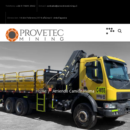
Teléfono :
Email :
+56 9 7609 2962
contacto@provetecmining.cl
Dirección :
14 de Febrero 2174 oficina 4 - Antofagasta
Home
/
Arriendo Camión Pluma