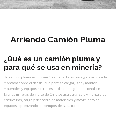
Arriendo Camión Pluma
¿Qué es un camión pluma y
para qué se usa en minería?
Un camión pluma es un camión equipado con una grúa articulada
montada sobre el chasis, que permite cargar, izar y montar
materiales y equipos sin necesidad de una grúa adicional. En
faenas mineras del norte de Chile se usa para izaje y montaje de
estructuras, carga y descarga de materiales y movimiento de
equipos, optimizando los tiempos de cada turno.