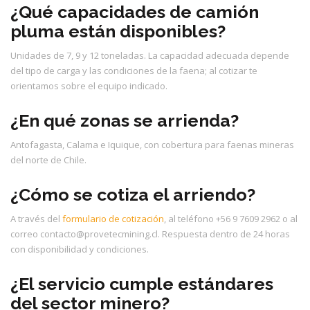
¿Qué capacidades de camión
pluma están disponibles?
Unidades de 7, 9 y 12 toneladas. La capacidad adecuada depende
del tipo de carga y las condiciones de la faena; al cotizar te
orientamos sobre el equipo indicado.
¿En qué zonas se arrienda?
Antofagasta, Calama e Iquique, con cobertura para faenas mineras
del norte de Chile.
¿Cómo se cotiza el arriendo?
A través del
formulario de cotización
, al teléfono +56 9 7609 2962 o al
correo contacto@provetecmining.cl. Respuesta dentro de 24 horas
con disponibilidad y condiciones.
¿El servicio cumple estándares
del sector minero?