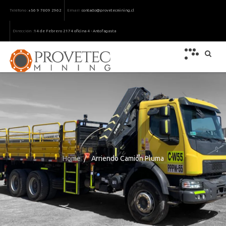
Teléfono :
Email :
+56 9 7609 2962
contacto@provetecmining.cl
Dirección :
14 de Febrero 2174 oficina 4 - Antofagasta
Home
/
Arriendo Camión Pluma