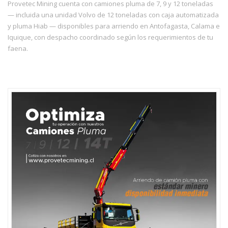
Provetec Mining cuenta con camiones pluma de 7, 9 y 12 toneladas
— incluida una unidad Volvo de 12 toneladas con caja automatizada
y pluma Hiab — disponibles para arriendo en Antofagasta, Calama e
Iquique, con despacho coordinado según los requerimientos de tu
faena.