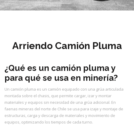
Arriendo Camión Pluma
¿Qué es un camión pluma y
para qué se usa en minería?
Un camión pluma es un camión equipado con una grúa articulada
montada sobre el chasis, que permite cargar, izar y montar
materiales y equipos sin necesidad de una grúa adicional. En
faenas mineras del norte de Chile se usa para izaje y montaje de
estructuras, carga y descarga de materiales y movimiento de
equipos, optimizando los tiempos de cada turno.