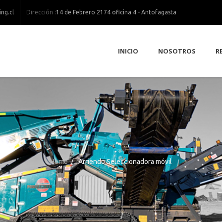
Dirección :
ng.cl
14 de Febrero 2174 oficina 4 - Antofagasta
INICIO
NOSOTROS
R
Home
/
Arriendo Seleccionadora móvil