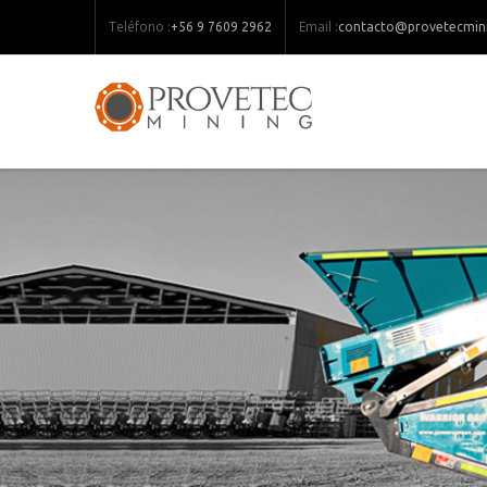
Teléfono :
Email :
+56 9 7609 2962
contacto@provetecmini