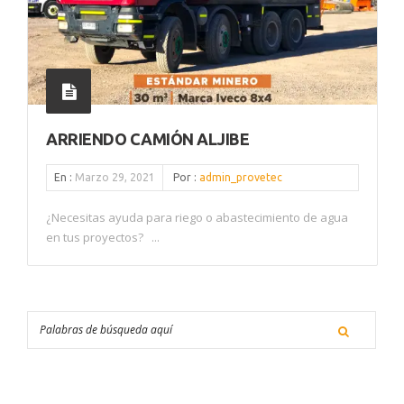
ARRIENDO CAMIÓN ALJIBE
En :
Marzo 29, 2021
Por :
admin_provetec
¿Necesitas ayuda para riego o abastecimiento de agua
en tus proyectos? ⁣ ⁣ ...