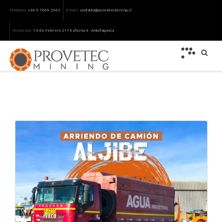
Teléfono :
Email :
+56 9 7609 2962
contacto@provetecmining.cl
Dirección :
14 de Febrero 2174 oficina 4 - Antofagasta