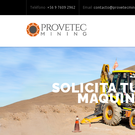
Teléfono :
Email :
+56 9 7609 2962
contacto@provetecmini
SOLICITA T
MAQUIN