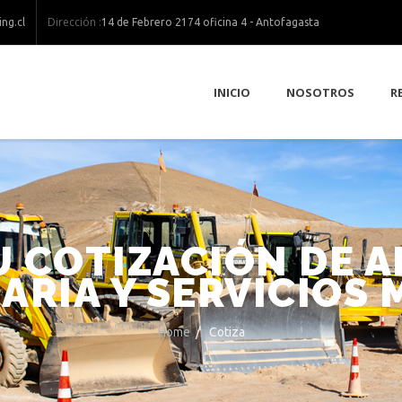
Dirección :
ng.cl
14 de Febrero 2174 oficina 4 - Antofagasta
INICIO
NOSOTROS
R
U COTIZACIÓN DE 
ARIA Y SERVICIOS 
Home
/
Cotiza