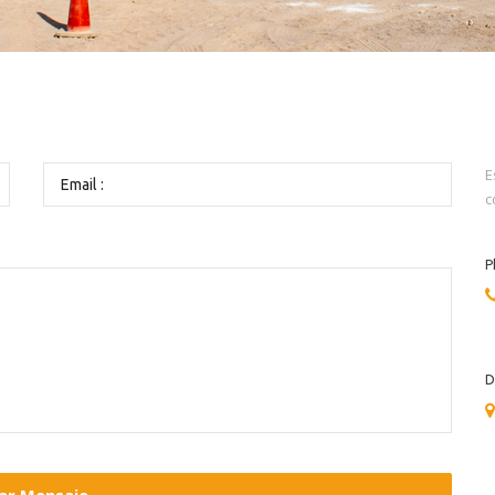
E
c
P
D