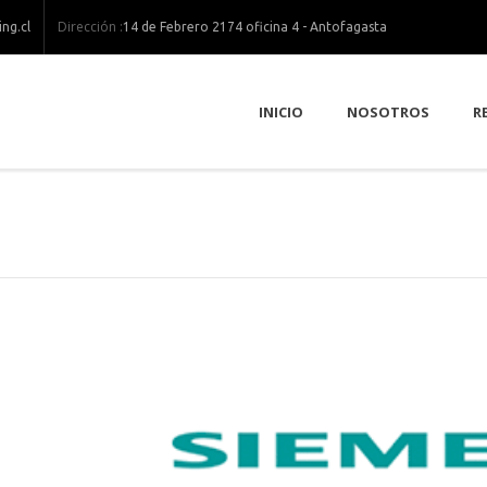
Dirección :
ng.cl
14 de Febrero 2174 oficina 4 - Antofagasta
INICIO
NOSOTROS
R