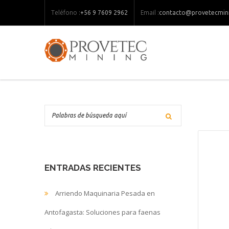
Teléfono :
Email :
+56 9 7609 2962
contacto@provetecmini
ENTRADAS RECIENTES
Arriendo Maquinaria Pesada en
Antofagasta: Soluciones para faenas