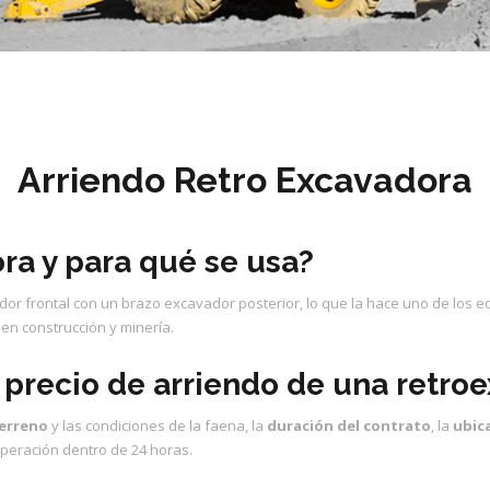
Arriendo Retro Excavadora
ra y para qué se usa?
 frontal con un brazo excavador posterior, lo que la hace uno de los e
en construcción y minería.
 precio de arriendo de una retro
terreno
y las condiciones de la faena, la
duración del contrato
, la
ubic
operación dentro de 24 horas.