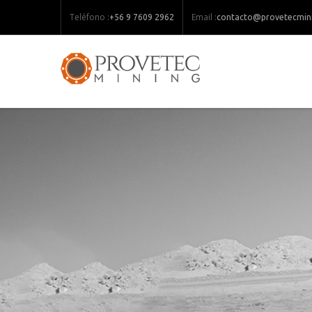
Teléfono :
Email :
+56 9 7609 2962
contacto@provetecmini