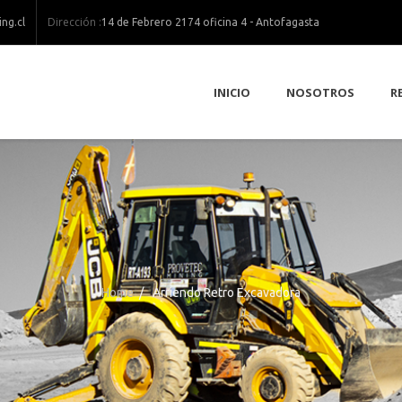
Dirección :
ng.cl
14 de Febrero 2174 oficina 4 - Antofagasta
INICIO
NOSOTROS
R
Home
/
Arriendo Retro Excavadora