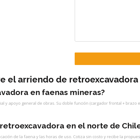
e el arriendo de retroexcavadora
avadora en faenas mineras?
ial y apoyo general de obras. Su doble función (cargador frontal + brazo
retroexcavadora en el norte de Chil
icación de la faena y las horas de uso. Cotiza sin costo y recibe la propue