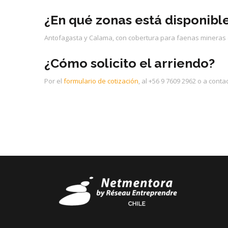
¿En qué zonas está disponibl
Antofagasta y Calama, con cobertura para faenas mineras d
¿Cómo solicito el arriendo?
Por el
formulario de cotización
, al +56 9 7609 2962 o a cont