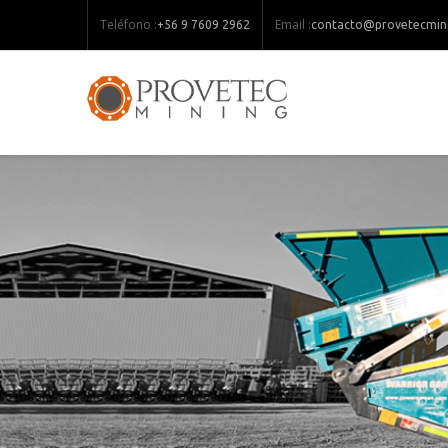
Teléfono :
Email :
+56 9 7609 2962
contacto@provetecmini