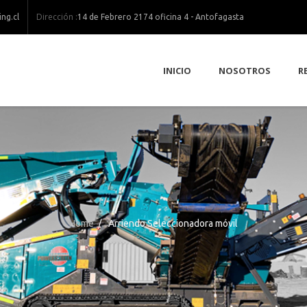
Dirección :
ng.cl
14 de Febrero 2174 oficina 4 - Antofagasta
INICIO
NOSOTROS
R
Home
/
Arriendo Seleccionadora móvil