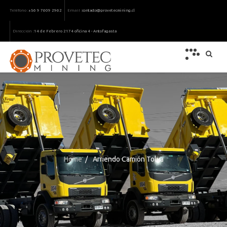
Teléfono :
Email :
+56 9 7609 2962
contacto@provetecmining.cl
Dirección :
14 de Febrero 2174 oficina 4 - Antofagasta
Home
/
Arriendo Camión Tolva