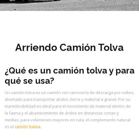
Arriendo Camión Tolva
¿Qué es un camión tolva y para
qué se usa?
Un camión tolva es un camión con carrocería de descarga por volteo,
diseñado para transportar áridos, tierra y material a granel. Por su
maniobrabilidad es ideal para el movimiento de material dentro de
la faena y el abastecimiento de áridos en distancias cortas y
medias; para volúmenes mayores en ruta, el complemento natural
es el
camión batea
.