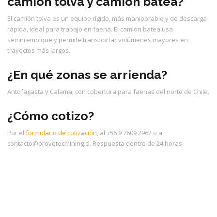
camión tolva y camión batea?
El camión tolva es un equipo rígido, más maniobrable y de descarga
rápida, ideal para trabajo en faena. El camión batea usa
semirremolque y permite transportar volúmenes mayores en
trayectos más largos.
¿En qué zonas se arrienda?
Antofagasta y Calama, con cobertura para faenas del norte de Chile.
¿Cómo cotizo?
Por el
formulario de cotización
, al +56 9 7609 2962 o a
contacto@provetecmining.cl. Respuesta dentro de 24 horas.